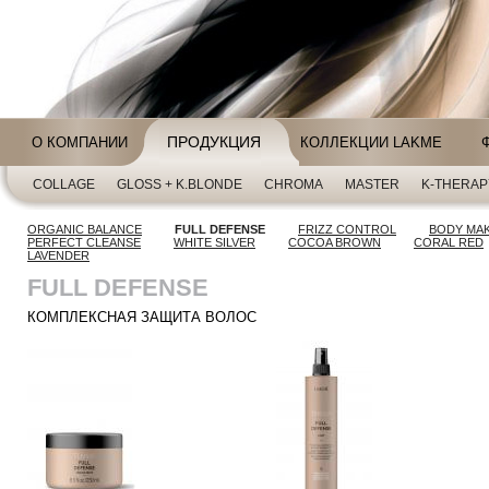
ПРОДУКЦИЯ
О КОМПАНИИ
КОЛЛЕКЦИИ LAKME
COLLAGE
GLOSS + K.BLONDE
CHROMA
MASTER
K-THERAP
ORGANIC BALANCE
FULL DEFENSE
FRIZZ CONTROL
BODY MA
PERFECT CLEANSE
WHITE SILVER
COCOA BROWN
CORAL RED
LAVENDER
FULL DEFENSE
КОМПЛЕКСНАЯ ЗАЩИТА ВОЛОС