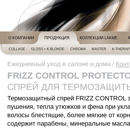
ПРОДУКЦИЯ
О КОМПАНИИ
КОЛЛЕКЦИИ LAKME
COLLAGE
GLOSS + K.BLONDE
CHROMA
MASTER
K-THERAP
Ежедневный уход в салоне и дома /
Конт
FRIZZ CONTROL PROTECT
СПРЕЙ ДЛЯ ТЕРМОЗАЩИТ
Термозащитный спрей FRIZZ CONTROL з
пушения, тепла утюжков и фена при укла
волосы блестящие, более мягкие от корн
содержит парабены, минеральные масла,