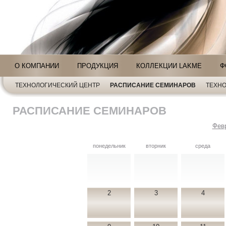
О КОМПАНИИ
ПРОДУКЦИЯ
КОЛЛЕКЦИИ LAKME
Ф
ТЕХНОЛОГИЧЕСКИЙ ЦЕНТР
РАСПИСАНИЕ СЕМИНАРОВ
ТЕХНО
РАСПИСАНИЕ СЕМИНАРОВ
Фев
понедельник
вторник
среда
2
3
4